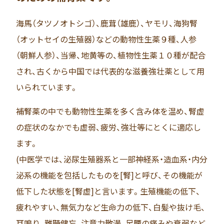
海馬（タツノオトシゴ）、鹿茸（雄鹿）、ヤモリ、海狗腎
（オットセイの生殖器）などの動物性生薬９種、人参
（朝鮮人参）、当帰、地黄等の、植物性生薬１０種が配合
され、古くから中国では代表的な滋養強壮薬として用
いられています。
補腎薬の中でも動物性生薬を多く含み体を温め、腎虚
の症状のなかでも虚弱、疲労、強壮等にとくに適応し
ます。
(中医学では、泌尿生殖器系と一部神経系・造血系・内分
泌系の機能を包括したものを[腎]と呼び、その機能が
低下した状態を[腎虚]と言います。生殖機能の低下、
疲れやすい、無気力など生命力の低下、白髪や抜け毛、
耳鳴り、難聴健忘、注意力散漫、足腰の痛みや衰弱など