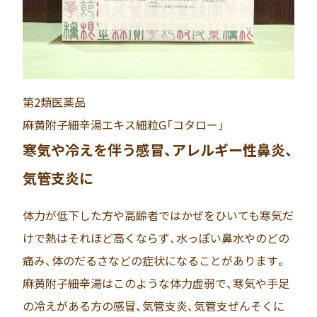
第2類医薬品
麻黄附子細辛湯エキス細粒G「コタロー」
寒気や冷えを伴う感冒、アレルギー性鼻炎、
気管支炎に
体力が低下した方や高齢者ではかぜをひいても寒気だ
けで熱はそれほど高くならず、水っぽい鼻水やのどの
痛み、体のだるさなどの症状になることがあります。
麻黄附子細辛湯はこのような体力虚弱で、寒気や手足
の冷えがある方の感冒、気管支炎、気管支ぜんそくに